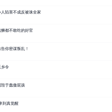
小人陷害不成反被诛全家
饿狮都不敢吃的好官
路告你密谋叛乱！
返乡令
国毁于蠢傲屁孩
卑到真觉醒