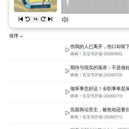
1x
排序
伤我的人已离开，伤口却留
将将！百宝书开箱-20260802
期待与现实的落差：不是做
将将！百宝书开箱-20260726
做坏事交好运！全职事奉是
将将！百宝书开箱-20260719
负面舆论苦主，被抢劫还要
将将！百宝书开箱-20260712