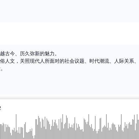
越古今、历久弥新的魅力。
俗人文，关照现代人所面对的社会议题、时代潮流、人际关系、
量。
2