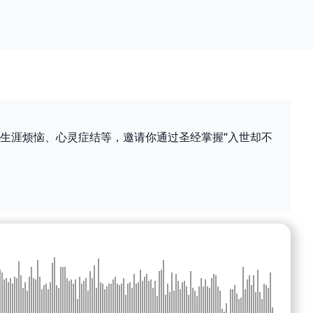
生涯烦恼、心灵症结等，邀请你通过圣经掌握“入世却不