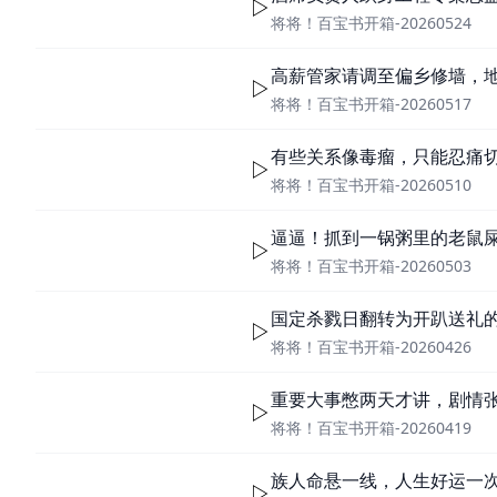
将将！百宝书开箱-20260524
高薪管家请调至偏乡修墙，
将将！百宝书开箱-20260517
有些关系像毒瘤，只能忍痛
将将！百宝书开箱-20260510
逼逼！抓到一锅粥里的老鼠屎
将将！百宝书开箱-20260503
国定杀戮日翻转为开趴送礼
将将！百宝书开箱-20260426
重要大事憋两天才讲，剧情
将将！百宝书开箱-20260419
族人命悬一线，人生好运一