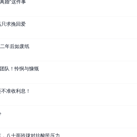
“离婚”这件事
赢只求挽回爱
十二年后如废纸
大团队！怜悯与慷慨
还不准收利息！
心
监，八十面玲珑对抗酸民压力