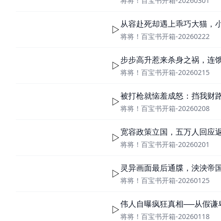
将将！百宝书开箱-20260301
从容赴死却遇上乖巧大猫，
将将！百宝书开箱-20260222
步步高升惹来杀身之祸，连
将将！百宝书开箱-20260215
被打枪就恼羞成怒：挡我财
将将！百宝书开箱-20260208
宽容政策立国，五万人回应
将将！百宝书开箱-20260201
灵异画面最后通牒，泱泱帝
将将！百宝书开箱-20260125
伟人自曝疯狂真相──从假谦
将将！百宝书开箱-20260118