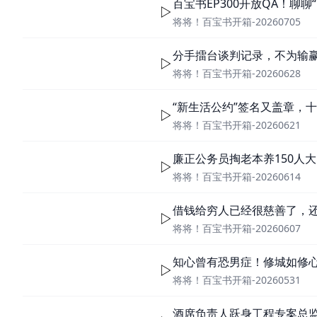
百宝书EP300开放QA！聊聊
将将！百宝书开箱-20260705
分手擂台谈判记录，不为输
将将！百宝书开箱-20260628
“新生活公约”签名又盖章，
将将！百宝书开箱-20260621
廉正公务员掏老本养150人
将将！百宝书开箱-20260614
借钱给穷人已经很慈善了，
将将！百宝书开箱-20260607
知心曾有恐男症！修城如修
将将！百宝书开箱-20260531
酒席负责人跃身工程专案总