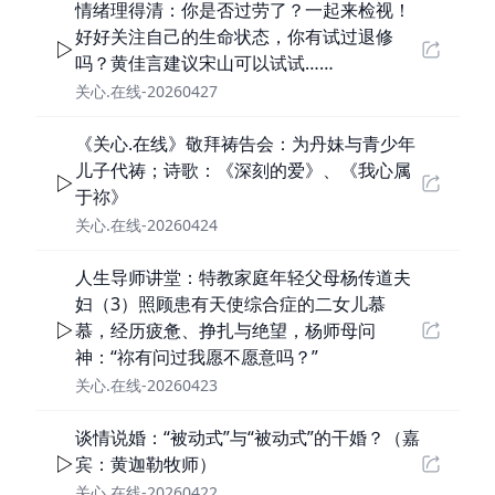
情绪理得清：你是否过劳了？一起来检视！
好好关注自己的生命状态，你有试过退修
吗？黄佳言建议宋山可以试试……
关心.在线-20260427
《关心.在线》敬拜祷告会：为丹妹与青少年
儿子代祷；诗歌：《深刻的爱》、《我心属
于祢》
关心.在线-20260424
人生导师讲堂：特教家庭年轻父母杨传道夫
妇（3）照顾患有天使综合症的二女儿慕
慕，经历疲惫、挣扎与绝望，杨师母问
神：“祢有问过我愿不愿意吗？”
关心.在线-20260423
谈情说婚：“被动式”与“被动式”的干婚？（嘉
宾：黄迦勒牧师）
关心.在线-20260422