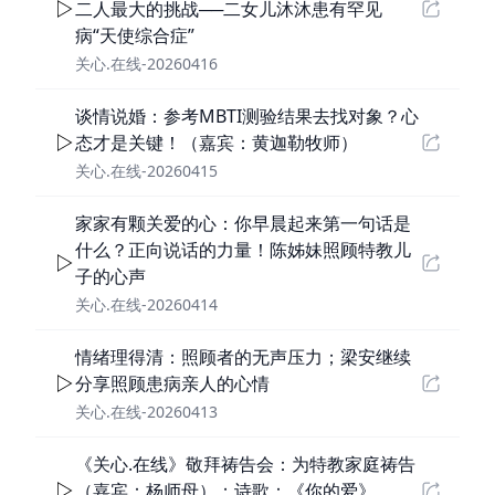
二人最大的挑战──二女儿沐沐患有罕见
病“天使综合症”
关心.在线-20260416
谈情说婚：参考MBTI测验结果去找对象？心
态才是关键！（嘉宾：黄迦勒牧师）
关心.在线-20260415
家家有颗关爱的心：你早晨起来第一句话是
什么？正向说话的力量！陈姊妹照顾特教儿
子的心声
关心.在线-20260414
情绪理得清：照顾者的无声压力；梁安继续
分享照顾患病亲人的心情
关心.在线-20260413
《关心.在线》敬拜祷告会：为特教家庭祷告
（嘉宾：杨师母）；诗歌：《你的爱》