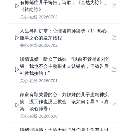
有抑郁症儿子祷告；诗歌：《全然为祢》、
《转向祢》
关心.在线-20260703
人生导师讲堂：心理咨询师梁晓（1）热心
服事之心的发芽旅程
关心.在线-20260702
谈情说婚：听众丁姊妹：“以前不管是谁对谁
错，我也不会主动跟丈夫认错的，但祷告后
神教我接纳！”
关心.在线-20260701
家家有颗关爱的心：刘姊妹的儿子患精神疾
病，没工作也没上教会，该如何引导？（嘉
宾：谈心师母）
关心.在线-20260630
情绪理得清：大热天到户外消暑！你有去过