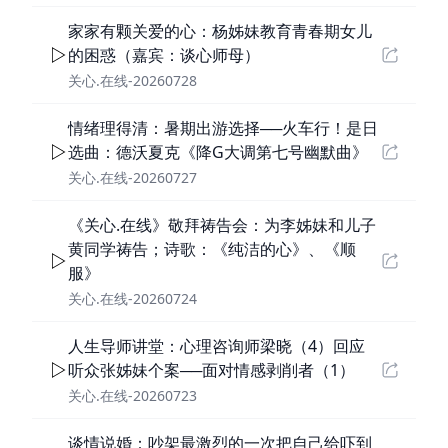
家家有颗关爱的心：杨姊妹教育青春期女儿
的困惑（嘉宾：谈心师母）
关心.在线-20260728
情绪理得清：暑期出游选择──火车行！是日
选曲：德沃夏克《降G大调第七号幽默曲》
关心.在线-20260727
《关心.在线》敬拜祷告会：为李姊妹和儿子
黄同学祷告；诗歌：《纯洁的心》、《顺
服》
关心.在线-20260724
人生导师讲堂：心理咨询师梁晓（4）回应
听众张姊妹个案──面对情感剥削者（1）
关心.在线-20260723
谈情说婚：吵架最激烈的一次把自己给吓到