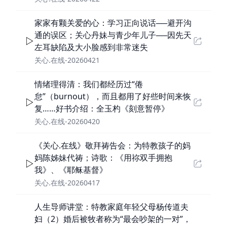
家家有颗关爱的心：学习正向说话──避开沟
通的误区；关心丹妹与青少年儿子──因先天
左耳缺陷及大小脸感到非常迷失
关心.在线-20260421
情绪理得清：我们都经历过“倦
怠”（burnout），而且都用了好些时间来恢
复……好书介绍：全玉杓《刻意暂停》
关心.在线-20260420
《关心.在线》敬拜祷告会：为特教孩子的妈
妈陈姊妹代祷；诗歌：《用祢双手拥抱
我》、《耶稣基督》
关心.在线-20260417
人生导师讲堂：特教家庭年轻父母杨传道夫
妇（2）婚后被牧者称为“最会吵架的一对”，