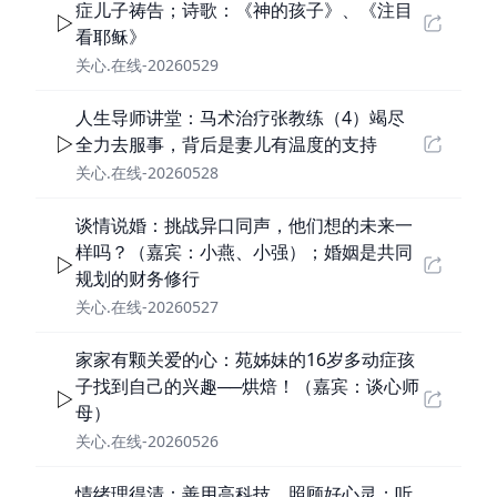
症儿子祷告；诗歌：《神的孩子》、《注目
看耶稣》
关心.在线-20260529
人生导师讲堂：马术治疗张教练（4）竭尽
全力去服事，背后是妻儿有温度的支持
关心.在线-20260528
谈情说婚：挑战异口同声，他们想的未来一
样吗？（嘉宾：小燕、小强）；婚姻是共同
规划的财务修行
关心.在线-20260527
家家有颗关爱的心：苑姊妹的16岁多动症孩
子找到自己的兴趣──烘焙！（嘉宾：谈心师
母）
关心.在线-20260526
情绪理得清：善用高科技，照顾好心灵；听