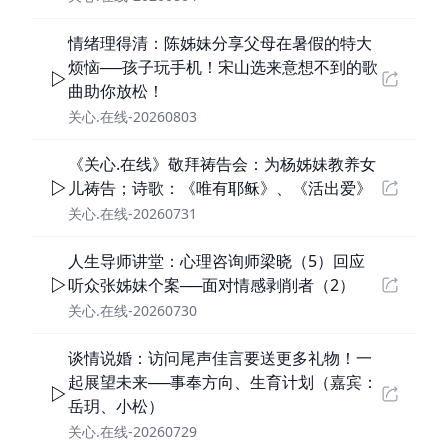
情绪理得清：陈姊妹分享父母在暑假的特大
烦恼──孩子玩手机！宋山选来意想不到的歌
曲助你放松！
关心.在线-20260803
《关心.在线》敬拜祷告会：为杨姊妹教养女
儿祷告；诗歌：《唯有耶稣》、《活出爱》
关心.在线-20260731
人生导师讲堂：心理咨询师梁晓（5）回应
听众张姊妹个案──面对情感剥削者（2）
关心.在线-20260730
谈情说婚：访问尾声佳言要送更多礼物！一
起展望未来──事奉方向、生育计划（嘉宾：
岳玥、小松）
关心.在线-20260729