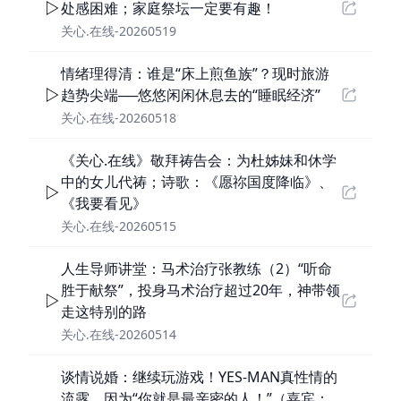
处感困难；家庭祭坛一定要有趣！
关心.在线-20260519
情绪理得清：谁是“床上煎鱼族”？现时旅游
趋势尖端──悠悠闲闲休息去的“睡眠经济”
关心.在线-20260518
《关心.在线》敬拜祷告会：为杜姊妹和休学
中的女儿代祷；诗歌：《愿祢国度降临》、
《我要看见》
关心.在线-20260515
人生导师讲堂：马术治疗张教练（2）“听命
胜于献祭”，投身马术治疗超过20年，神带领
走这特别的路
关心.在线-20260514
谈情说婚：继续玩游戏！YES-MAN真性情的
流露，因为“你就是最亲密的人！”（嘉宾：