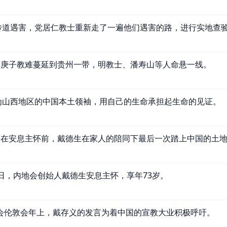
传道遇害，党居仁教士重新走了一遍他们遇害的路，进行实地查
月，庚子教难蔓延到贵州一带，明教士、潘寿山等人命悬一线。
为山西地区的中国本土领袖，用自己的生命承担起生命的见证。
月，在安息主怀前，戴德生在家人的陪同下最后一次踏上中国的土
3日，内地会创始人戴德生安息主怀，享年73岁。
地会伦敦会年上，戴存义的发言为着中国的宣教大业积极呼吁。