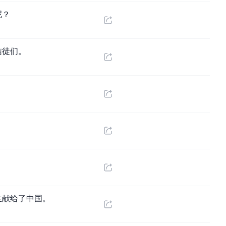
呢？
信徒们。
生献给了中国。