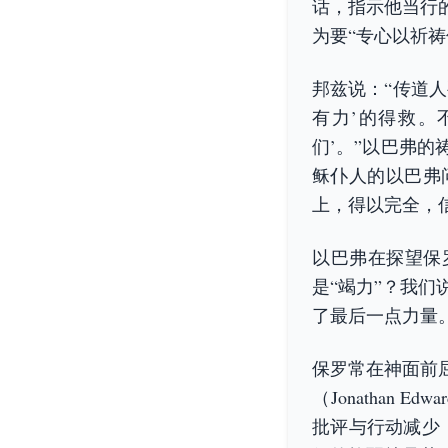
话，指示他当行
为要“专心以祈
邦兹说：“传道
有力’的得救。
们’。”以巴弗的
稣仆人的以巴弗
上，得以完全，
以巴弗在探望保
是“竭力”？我
了最后一点力量
保罗常在神面前
（Jonathan 
批评与行动减少