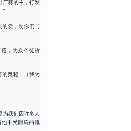
吁庄稼的主，打发
。”
灵的爱，劝你们与
不倦，为众圣徒祈
督的奥秘，（我为
是为我们因许多人
着他不受阻碍的流