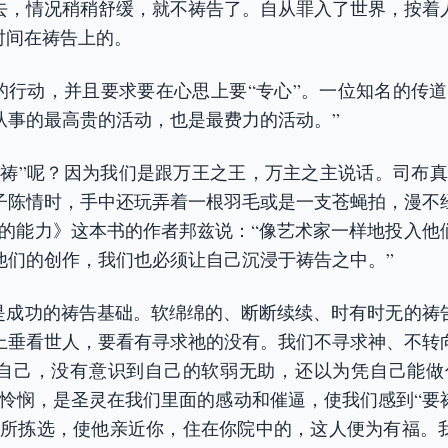
去，情况稍稍舒缓，就不祷告了。自从罪入了世界，按着
时间在祷告上的。
”的行动，并且要求要在心思上要“专心”。一位知名的传道
从事的最高贵的活动，也是最费力的活动。”
祈祷”呢？因为我们是跟万王之王，万主之主说话。司布真
子陈情时，手中还玩弄着一根羽毛或是一支苍蝇拍，漫不
来的能力》这本书的作者邦兹说：“像艺术家一样地投入他
他们的创作，我们也必须让自己沉浸于祷告之中。”
”是成功的祷告基础。软绵绵的、断断续续、时有时无的祷
上垂看世人，要看有寻求祂的没有。我们不寻求神、不转
自己，没有意识到自己的软弱无助，还以为凭自己能做
怜悯，是圣灵在我们里面的感动和催逼，使我们感到“要祷
你所拣选，使他亲近你，住在你院中的，这人便为有福。