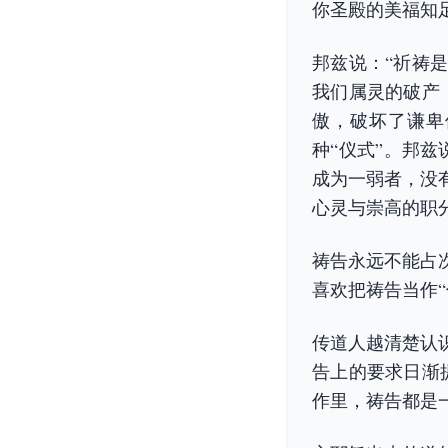
你圣殿的美福知
邦兹说：“祈祷
我们属灵的破产
傲，破坏了谦卑
种“仪式”。邦
成为一弱者，没
心灵与崇高的职
祷告永远不能占
喜欢把祷告当作
传道人越清楚认
告上的要求日渐
作里，祷告都是