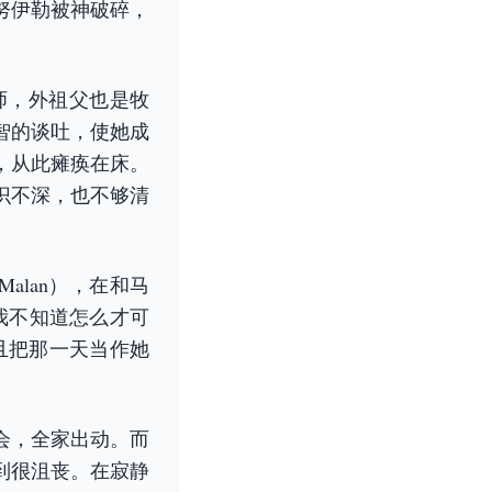
努伊勒被神破碎，
师，外祖父也是牧
智的谈吐，使她成
，从此瘫痪在床。
识不深，也不够清
alan），在和马
我不知道怎么才可
且把那一天当作她
会，全家出动。而
到很沮丧。在寂静