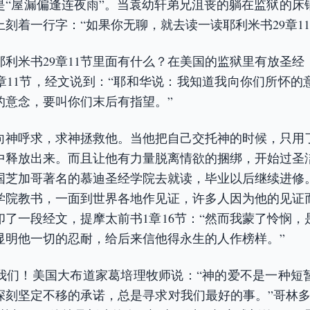
是“屋漏偏逢连夜雨”。当袁幼轩弟兄沮丧的躺在监狱的床
刻着一行字：“如果你无聊，就去读一读耶利米书29章11
耶利米书29章11节里面有什么？在美国的监狱里有放圣经
9章11节，经文说到：“耶和华说：我知道我向你们所怀的
的意念，要叫你们末后有指望。”
向神呼求，求神拯救他。当他把自己交托神的时候，只用
中释放出来。而且让他有力量脱离情欲的捆绑，开始过圣
国芝加哥著名的慕迪圣经学院去就读，毕业以后继续进修
学院教书，一面到世界各地作见证，许多人因为他的见证
印了一段经文，提摩太前书1章16节：“然而我蒙了怜悯，
显明他一切的忍耐，给后来信他得永生的人作榜样。”
我们！美国大布道家葛培理牧师说：“神的爱不是一种短
深刻坚定不移的承诺，总是寻求对我们最好的事。”哥林多后