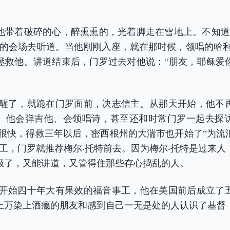
他带着破碎的心，醉熏熏的，光着脚走在雪地上。不知道
”的会场去听道。当他刚刚入座，就在那时候，领唱的哈利
拯救他。讲道结束后，门罗过去对他说：“朋友，耶稣爱
清醒了，就跪在门罗面前，决志信主。从那天开始，他不
。他会弹吉他、会领唱诗，甚至还和时常门罗一起去探
进很快，得救三年以后，密西根州的大湍市也开始了“为流
事工，门罗就推荐梅尔‧托特前去。因为梅尔‧托特是过来人
极了，又能讲道，又管得住那些存心捣乱的人。
特开始四十年大有果效的福音事工，他在美国前后成立了
上万染上酒瘾的朋友和感到自己一无是处的人认识了基督