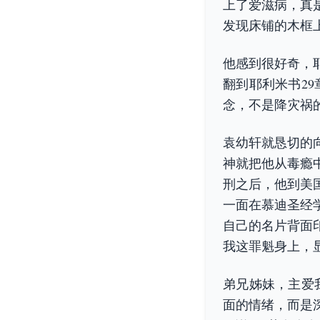
上了爱滋病，真
发现床铺的木框上
他感到很好奇，
翻到耶利米书2
念，不是降灾祸
袁幼轩就恳切的
神就把他从毒瘾
刑之后，他到美
一面在慕迪圣经
自己的名片背面
我这罪魁身上，
弟兄姊妹，主爱
面的情绪，而是