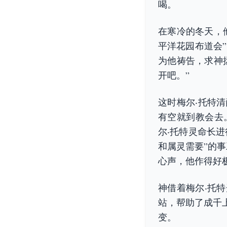
喝。
在寒冷的冬天，
平洋花园布道会
为他祷告，求神
开吧。”
这时梅尔‧托特
有空就到教会去
尔‧托特灵命长
和属灵需要”的
心声，他作得好
神借着梅尔‧托
站，帮助了成千
变。