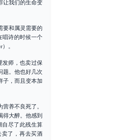
罪让我们的生命变
需要和属灵需要的
在唱诗的时候一个
r）。
理发师，也卖过保
问题。他也好几次
样子，而且变本加
为营养不良死了。
喝得大醉。他感到
湖自尽了此残生算
去卖了，再去买酒