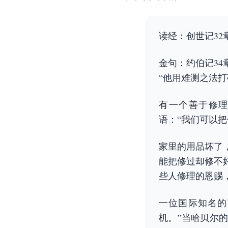
读经：创世记32章2
金句：约伯记34章
“他用难测之法
有一个善于修
语：“我们可以把
家里的用品坏了
能把修过却修不
些人修理的恩赐，
一位国际知名的艺
机。”当哈贝尔