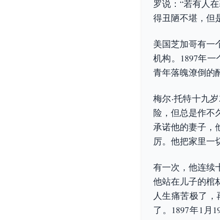
罗说：“若有人
得丑陋不堪，但
美国芝加哥有一
机构。1897
青年落魄潦倒的醉汉
梅尔‧托特十九
险，但总是作不
承诺他的妻子，
厉。他把家里一
有一次，他连续
他站在儿子的棺
人生痛苦极了，
了。1897年