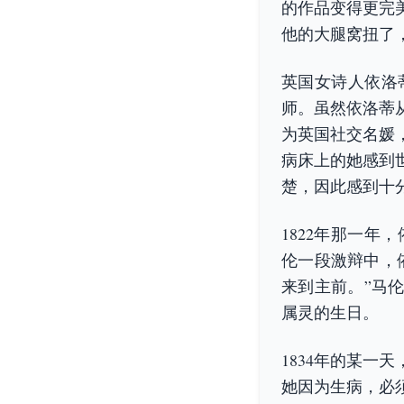
的作品变得更完
他的大腿窝扭了
英国女诗人依洛
师。虽然依洛蒂
为英国社交名媛
病床上的她感到
楚，因此感到十
1822年那一年
伦一段激辩中，
来到主前。”马
属灵的生日。
1834年的某
她因为生病，必