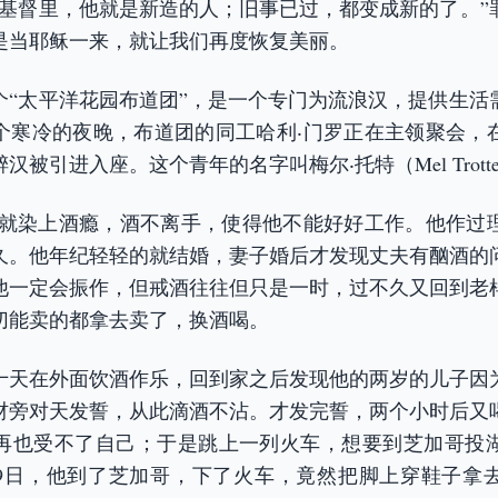
在基督里，他就是新造的人；旧事已过，都变成新的了。”
是当耶稣一来，就让我们再度恢复美丽。
个“太平洋花园布道团”，是一个专门为流浪汉，提供生活
年一个寒冷的夜晚，布道团的同工哈利‧门罗正在主领聚会，
被引进入座。这个青年的名字叫梅尔‧托特（Mel Trotte
岁就染上酒瘾，酒不离手，使得他不能好好工作。他作过
久。他年纪轻轻的就结婚，妻子婚后才发现丈夫有酗酒的
他一定会振作，但戒酒往往但只是一时，过不久又回到老
切能卖的都拿去卖了，换酒喝。
十天在外面饮酒作乐，回到家之后发现他的两岁的儿子因
材旁对天发誓，从此滴酒不沾。才发完誓，两个小时后又
再也受不了自己；于是跳上一列火车，想要到芝加哥投
1月19日，他到了芝加哥，下了火车，竟然把脚上穿鞋子拿