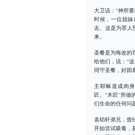
大卫说：“神所
时候，一位姐妹
去。这是为罪人
来。
圣餐是为悔改的
给他们，说：“
同守圣餐，好因
主耶稣道成肉
匠。“木匠”所
们生命的任何问
袁幼轩弟兄，曾
开始尝试吸毒，