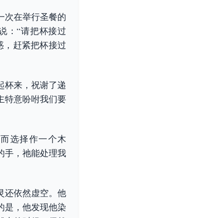
一次在举行圣餐的
说：“请把杯接过
惑，赶紧把杯接过
起杯来，祝谢了递
主特意吩咐我们要
而选择作一个木
的手，祂能处理我
灵还依然虚空。他
的是，他发现他染