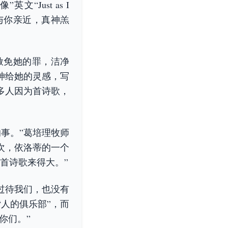
Just as I
与你亲近，真神羔
赦免她的罪，洁净
神给她的灵感，写
多人因为首诗歌，
事。”葛培理牧师
次，依洛蒂的一个
首诗歌来得大。”
过待我们，也没有
人的俱乐部”，而
你们。”