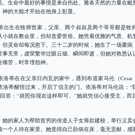
美。生命中最好的事情是来自伤处。雅各天然的力量在毗
，神的大能才开始在他身上彰显。
蒂出生在牧师世家，父亲、两个叔叔及两个哥哥都是牧
从小就在教会里，但却贪爱世俗。她凭着优雅的气质、机
，但灵命却每况愈下。三十二岁的时候，她生了一场重病
世事无常，虚荣繁华过眼云烟、瞬间即逝，但她对救恩认
分痛苦，时常埋怨神。
，依洛蒂在在父亲日内瓦的家中，遇到布道家马伦（Cesar M
依洛蒂醒悟过来，开启了信主的门。依洛蒂对马伦说：“
伦回答：“就照你现在这样即可。”她就凭信心接受主，而
一天，她的家人为帮助贫穷的传道人子女筹款建校，举行义卖
须一个人待在家里。她觉得自己卧病在床，毫无贡献，感