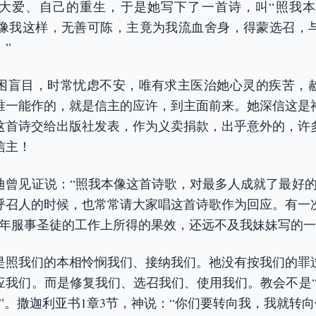
爱、自己的重生，于是她写下了一首诗，叫“照我本像”英文“
：“像我这样，无善可陈，主竟为我流血舍身，得蒙选召，
”
困盲目，时常忧虑不安，唯有求主医治她心灵的疾苦，
唯一能作的，就是信主的应许，到主面前来。她深信这是
这首诗交给出版社发表，作为义卖捐款，出乎意外的，许
信主！
迪曾见证说：“照我本像这首诗歌，对最多人成就了最好的
呼召人的时候，也常常请大家唱这首诗歌作为回应。有一
多年服事圣徒的工作上所得的果效，还远不及我妹妹写的一
是照我们的本相怜悯我们、接纳我们。祂没有按我们的罪
应我们。而是修复我们、选召我们、使用我们。教会不是“
”。撒迦利亚书1章3节，神说：“你们要转向我，我就转向