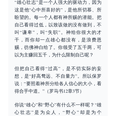
“雄心壮志”是一个人强大的驱动力，因为
这是他“心中所喜好的”，是他所切慕、所
盼望的。每一个人都有神所赐的潜能。把
自己看得过低，以致该做的没有做到，不
叫“谦卑”，叫“失职”。神给你很大的才
干，而你却一点雄心都没有，是浪费恩
赐，彷佛神白给了。你领受了五千两，可
以为主赚回五千，为什么限制自己呢？
但把自己看得“过高”，是不切实际的妄
想，是“好高骛远、不自量力”。所以保罗
说：“要照着神所分给各人信心的大小，看
得合乎中道。”（罗马书12章3节）
你说“雄心”和“野心”有什么不一样呢？“雄
心壮志”是为众人，“野心”却是为个