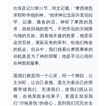
出埃及记32章11节，经文记载：“摩西便恳
求耶和华他的神。”他求神记念应许亚伯拉
罕、以撒、雅各的话。神听了摩西的恳
求，就收回祂的怒气，不把所说的灾祸降
与祂的百姓。因着祂丰盛的慈爱，祂宽容
这些百姓，展延应有的审判，给他们悔改
的机会。但从中，我们就看出摩西事奉的
动机真是为了神的荣耀；他是手洁心清的
在神面前服事。
愿我们都是同一个心灵，同一个脚踪，让
主兴旺，让自己衰微。愿主为着自己的荣
耀带领我们、充满我们，使我们因认识
祂，在祂里面多结果子。更愿主加深我
们“讨祂喜悦”的雄心，直到我们完完全全