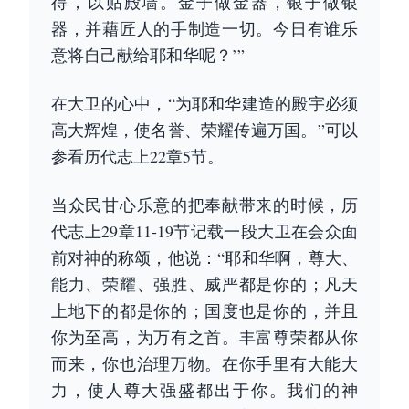
得，以贴殿墙。金子做金器，银子做银
器，并藉匠人的手制造一切。今日有谁乐
意将自己献给耶和华呢？’”
在大卫的心中，“为耶和华建造的殿宇必须
高大辉煌，使名誉、荣耀传遍万国。”可以
参看历代志上22章5节。
当众民甘心乐意的把奉献带来的时候，历
代志上29章11-19节记载一段大卫在会众面
前对神的称颂，他说：“耶和华啊，尊大、
能力、荣耀、强胜、威严都是你的；凡天
上地下的都是你的；国度也是你的，并且
你为至高，为万有之首。丰富尊荣都从你
而来，你也治理万物。在你手里有大能大
力，使人尊大强盛都出于你。我们的神