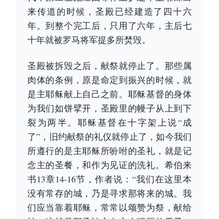
来传道的时候，圣殿已经建造了四十六
年。到整个完工后，只用了六年，主后七
十年就被罗马将军提多所焚毁。
圣殿被拆毁之后，献祭就停止了。那些属
肉体的条例，原是命定到振兴的时候，就
是主耶稣献上自己之前。耶稣基督的身体
为我们如饼擘开，圣殿里的幔子从上到下
裂为两半。耶稣基督在十字架上说“成
了”，旧约献祭的礼仪就停止了，如今我们
所遵行的是主耶稣所吩咐的圣礼，就是记
念主的圣餐，和作为见证的洗礼。希伯来
书13章14-16节，作者说：“我们在这里本
没有常存的城，乃是寻求那将来的城。我
们应当靠着耶稣，常常以颂赞为祭，献给