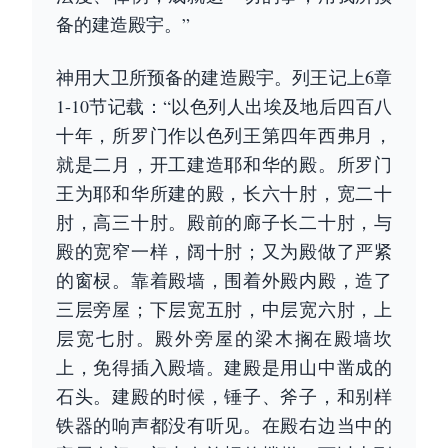
备的建造殿宇。”
神用大卫所预备的建造殿宇。列王记上6章
1-10节记载：“以色列人出埃及地后四百八
十年，所罗门作以色列王第四年西弗月，
就是二月，开工建造耶和华的殿。所罗门
王为耶和华所建的殿，长六十肘，宽二十
肘，高三十肘。殿前的廊子长二十肘，与
殿的宽窄一样，阔十肘；又为殿做了严紧
的窗棂。靠着殿墙，围着外殿内殿，造了
三层旁屋；下层宽五肘，中层宽六肘，上
层宽七肘。殿外旁屋的梁木搁在殿墙坎
上，免得插入殿墙。建殿是用山中凿成的
石头。建殿的时候，锤子、斧子，和别样
铁器的响声都没有听见。在殿右边当中的