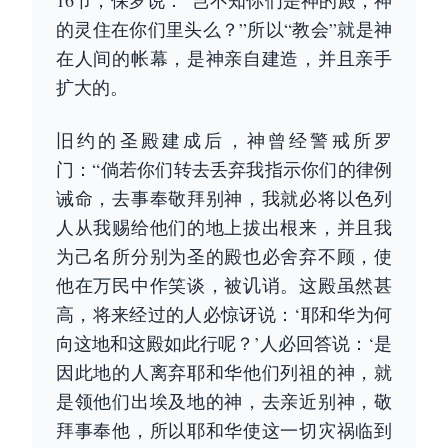
16节，保罗说：“岂不知你们是神的殿，神
的灵住在你们里头么？”所以“教会”就是神
在人间的帐幕，是神亲自建造，并且亲手
扩大的。
旧约的圣殿建成后，神曾经警戒所罗
门：“倘若你们转去丢弃我指示你们的律例
诫命，去事奉敬拜别神，我就必将以色列
人从我赐给他们的地上拔出根来，并且我
为己名所分别为圣的殿也必舍弃不顾，使
他在万民中作笑谈，被讥诮。这殿虽然甚
高，将来经过的人必惊讶说：‘耶和华为何
向这地和这殿如此行呢？’人必回答说：‘是
因此地的人离弃耶和华他们列祖的神，就
是领他们出埃及地的神，去亲近别神，敬
拜事奉他，所以耶和华使这一切灾祸临到