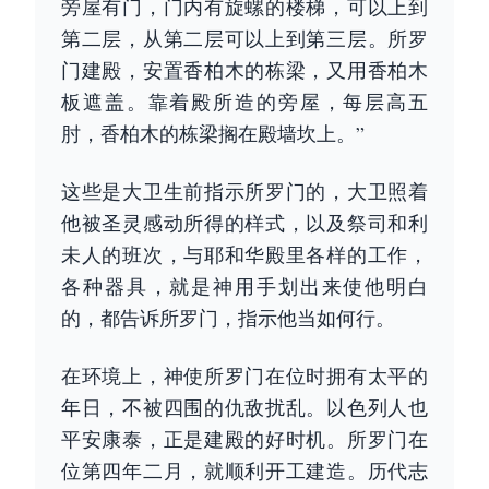
旁屋有门，门内有旋螺的楼梯，可以上到
第二层，从第二层可以上到第三层。所罗
门建殿，安置香柏木的栋梁，又用香柏木
板遮盖。靠着殿所造的旁屋，每层高五
肘，香柏木的栋梁搁在殿墙坎上。”
这些是大卫生前指示所罗门的，大卫照着
他被圣灵感动所得的样式，以及祭司和利
未人的班次，与耶和华殿里各样的工作，
各种器具，就是神用手划出来使他明白
的，都告诉所罗门，指示他当如何行。
在环境上，神使所罗门在位时拥有太平的
年日，不被四围的仇敌扰乱。以色列人也
平安康泰，正是建殿的好时机。所罗门在
位第四年二月，就顺利开工建造。历代志