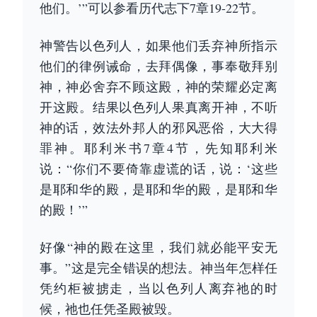
他们。’”可以参看历代志下7章19-22节。
神警告以色列人，如果他们丢弃神所指示
他们的律例诫命，去拜偶像，事奉敬拜别
神，神必舍弃不顾这殿，神的荣耀必定离
开这殿。结果以色列人果真离开神，不听
神的话，效法外邦人的邪风恶俗，大大得
罪神。耶利米书7章4节，先知耶利米
说：“你们不要倚靠虚谎的话，说：‘这些
是耶和华的殿，是耶和华的殿，是耶和华
的殿！’”
好像“神的殿在这里，我们就必能平安无
事。”这是完全错误的想法。神当年怎样任
凭约柜被掳走，当以色列人离弃祂的时
候，祂也任凭圣殿被毁。