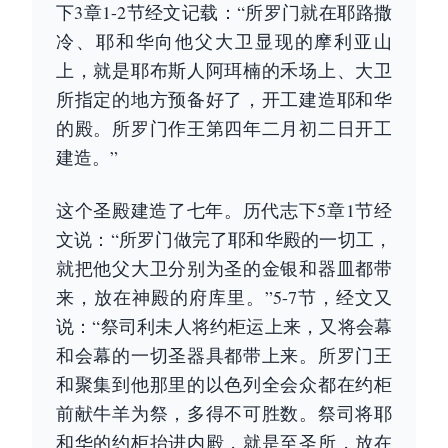
下3章1-2节经文记载：“所罗门就在耶路撒
冷、耶和华向他父大卫显现的摩利亚山
上，就是耶布斯人阿珥楠的禾场上、大卫
所指定的地方预备好了，开工建造耶和华
的殿。所罗门作王第四年二月初二日开工
建造。”
这个圣殿建造了七年。历代志下5章1节经
文说：“所罗门做完了耶和华殿的一切工，
就把他父大卫分别为圣的金银和器皿都带
来，放在神殿的府库里。”5-7节，经文又
说：“祭司利未人将约柜运上来，又将会幕
和会幕的一切圣器具都带上来。所罗门王
和聚集到他那里的以色列全会众都在约柜
前献牛羊为祭，多得不可胜数。祭司将耶
和华的约柜抬进内殿，就是至圣所，放在