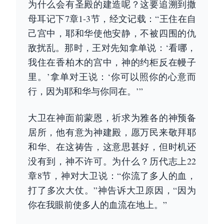
为什么会有圣殿的建造呢？这要追溯到撒
母耳记下7章1-3节，经文记载：“王住在自
己宫中，耶和华使他安静，不被四围的仇
敌扰乱。那时，王对先知拿单说：‘看哪，
我住在香柏木的宫中，神的约柜反在幔子
里。’拿单对王说：‘你可以照你的心意而
行，因为耶和华与你同在。’”
大卫在神面前蒙恩，祈求为雅各的神预备
居所，他有意为神建殿，愿万民来敬拜耶
和华、在这祷告，这意思甚好，但时机还
没有到，神不许可。为什么？历代志上22
章8节，神对大卫说：“你流了多人的血，
打了多次大仗。”神告诉大卫原因，“因为
你在我眼前使多人的血流在地上。”