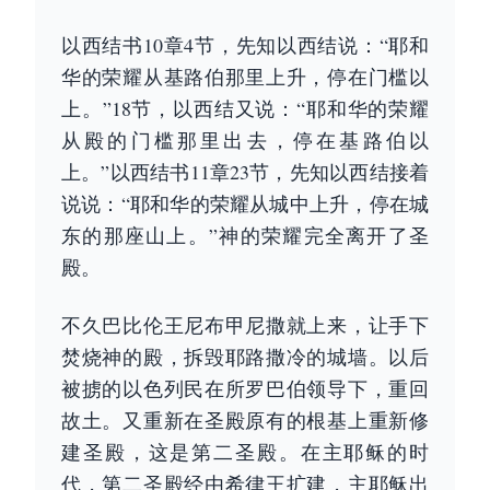
以西结书10章4节，先知以西结说：“耶和
华的荣耀从基路伯那里上升，停在门槛以
上。”18节，以西结又说：“耶和华的荣耀
从殿的门槛那里出去，停在基路伯以
上。”以西结书11章23节，先知以西结接着
说说：“耶和华的荣耀从城中上升，停在城
东的那座山上。”神的荣耀完全离开了圣
殿。
不久巴比伦王尼布甲尼撒就上来，让手下
焚烧神的殿，拆毁耶路撒冷的城墙。以后
被掳的以色列民在所罗巴伯领导下，重回
故土。又重新在圣殿原有的根基上重新修
建圣殿，这是第二圣殿。在主耶稣的时
代，第二圣殿经由希律王扩建，主耶稣出