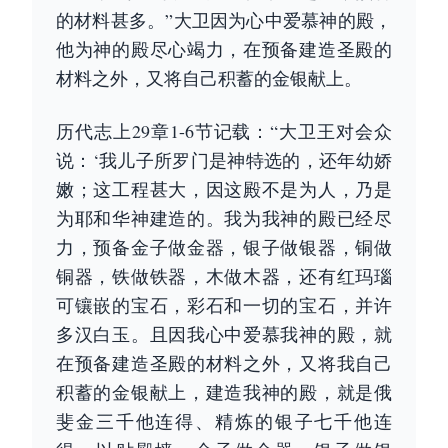
的材料甚多。”大卫因为心中爱慕神的殿，
他为神的殿尽心竭力，在预备建造圣殿的
材料之外，又将自己积蓄的金银献上。
历代志上29章1-6节记载：“大卫王对会众
说：‘我儿子所罗门是神特选的，还年幼娇
嫩；这工程甚大，因这殿不是为人，乃是
为耶和华神建造的。我为我神的殿已经尽
力，预备金子做金器，银子做银器，铜做
铜器，铁做铁器，木做木器，还有红玛瑙
可镶嵌的宝石，彩石和一切的宝石，并许
多汉白玉。且因我心中爱慕我神的殿，就
在预备建造圣殿的材料之外，又将我自己
积蓄的金银献上，建造我神的殿，就是俄
斐金三千他连得、精炼的银子七千他连