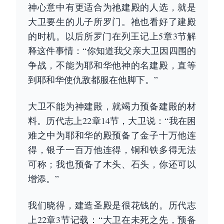
神心意中有更适合为祂建殿的人选，就是
大卫要生的儿子所罗门。祂也看好了建殿
的时机。以后所罗门在列王记上5章3节解
释这件事情：“你知道我父亲大卫因四围的
争战，不能为耶和华他神的名建殿，直等
到耶和华使仇敌都服在他脚下。”
大卫不能为神建殿，就竭力预备建殿的材
料。历代志上22章14节，大卫说：“我在困
难之中为耶和华的殿预备了金子十万他连
得，银子一百万他连得，铜和铁多得无法
可称；我也预备了木头、石头，你还可以
增添。”
我们晓得，建造圣殿是很花钱的。历代志
上22章3节记载：“大卫在未死之先，预备