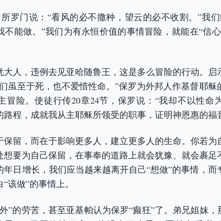
节，所罗门说：“看风的必不撒种，望云的必不收割。”我们
我不能做。”我们为有永恒价值的事情冒险，就能在“信心
犹大人，违例去见亚哈随鲁王，这是多么冒险的行动。启示
他们虽至于死，也不爱惜性命。”保罗为外邦人作基督耶稣
主冒险。使徒行传20章24节，保罗说：“我却不以性命
的路程，成就我从主耶稣所领受的职事，证明神恩惠的福
于保留，而在于影响更多人，建立更多人的生命。你若为
处想要为自己保留，在事奉的道路上就会犹豫、就会裹足
的年日增长，我们应当越来越离开自己“想做”的事情，而
“该做”的事情上。
外”的劳苦，甚至亚基帕认为保罗“癫狂”了。弟兄姐妹，