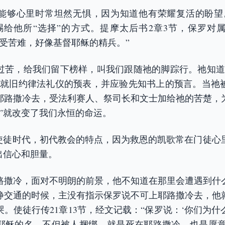
能够心里时常坦然无惧，因为知道他有荣耀复活的盼望
赐给他所“选择”的方式。提摩太后书2章3节，保罗对
同受苦难，好像基督耶稣的精兵。”
过苦，给我们留下榜样，叫我们跟随祂的脚踪行。祂知道
成就旧约律法礼仪的预表，并应验先知书上的预言。当祂
耶路撒冷去，受法利赛人、祭司长和文士加给祂的苦楚，
意”就改变了我们永恒的命运。
是使徒时代，初代教会的特点，因为救恩的凯歌常在门徒心
出信心和胆量。
路撒冷，面对不明朗的前景，他不知道在那里会遭遇到什
静交通的时候，主没有指示保罗说不可上耶路撒冷去，他
。使徒行传21章13节，经文记载：“保罗说：‘你们为
耶稣的名，不但被人捆绑，就是死在耶路撒冷，也是愿意的