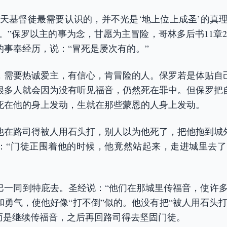
今天基督徒最需要认识的，并不光是‘地上位上成圣’的真理
。”保罗以主的事为念，甘愿为主冒险，哥林多后书11章
的事奉经历，说：“冒死是屡次有的。”
，需要热诚爱主，有信心，肯冒险的人。保罗若是体贴自
很多人就会因为没有听见福音，仍然死在罪中。但保罗把
死在他的身上发动，生就在那些蒙恩的人身上发动。
他在路司得被人用石头打，别人以为他死了，把他拖到城
：“门徒正围着他的时候，他竟然站起来，走进城里去了”
巴一同到特庇去。圣经说：“他们在那城里传福音，使许多
和勇气，使他好像“打不倒”似的。他没有把“被人用石头打
，而是继续传福音，之后再回路司得去坚固门徒。