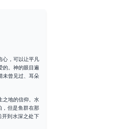
信心，可以让平凡
爱的。神的眼目遍
晴未曾见过、耳朵
生之地的信仰。水
怕，但是鱼群在那
船开到水深之处下