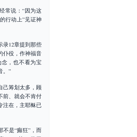
经常说：“因为这
的行动上”见证神
录12章提到那些
的仆役，作神福音
为念，也不看为宝
音。”
自己筹划太多，顾
不前、就会不肯付
专注在，主耶稣已
那不是“癫狂”，而