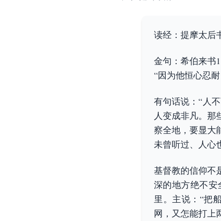
读经：提摩太后书
金句：希伯来书1
“因为他恒心忍
有句话说：“人
人变成非凡。那
察全地，要显大
未曾听过、人心
基督教的信仰不
深的地方绝不安
里。主说：“把
网，又怎能打上