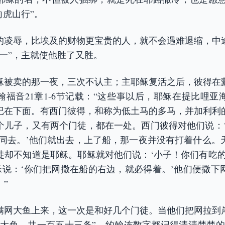
向虎山行”。
的凌辱，比埃及的财物更宝贵的人，就不会遇难退缩，中
一”，主就使他胜了又胜。
稣被卖的那一夜，三次不认主；主耶稣复活之后，彼得在
翰福音21章1-6节记载：“这些事以后，耶稣在提比哩亚
记在下面。有西门彼得，和称为低土马的多马，并加利利
个儿子，又有两个门徒，都在一处。西门彼得对他们说：‘
你同去。’他们就出去，上了船，那一夜并没有打着什么。
徒却不知道是耶稣。耶稣就对他们说：‘小子！你们有吃的
耶稣说：‘你们把网撒在船的右边，就必得着。’他们便撒下
”
满网大鱼上来，这一次是和好几个门徒。当他们把网拉到
了大鱼，共一百五十三条”。约翰连数字都记得清清楚楚的