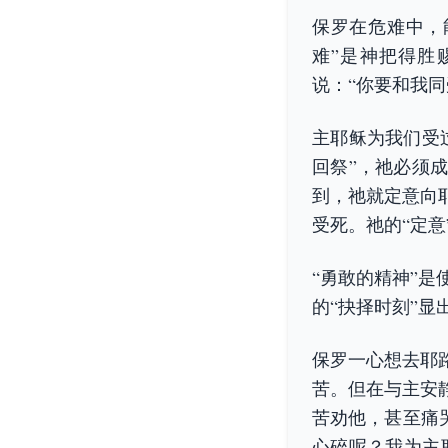
保罗在危难中，
难”是神把得胜
说：“你要和我
主耶稣为我们受
回祭”，祂必须
到，祂就定意向
受死。祂的“定
“勇敢的精神”
的“抉择时刻”显
保罗一心想去耶
苦。但在与主安
苦劝他，甚至痛哭
心碎呢？我为主