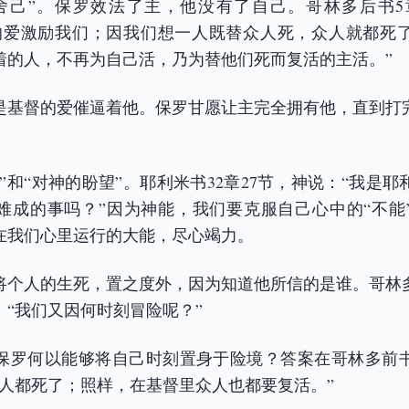
舍己”。保罗效法了主，他没有了自己。哥林多后书5章1
的爱激励我们；因我们想一人既替众人死，众人就都死
着的人，不再为自己活，乃为替他们死而复活的主活。”
是基督的爱催逼着他。保罗甘愿让主完全拥有他，直到打
象”和“对神的盼望”。耶利米书32章27节，神说：“我是
难成的事吗？”因为神能，我们要克服自己心中的“不能
在我们心里运行的大能，尽心竭力。
将个人的生死，置之度外，因为知道他所信的是谁。哥林多前
：“我们又因何时刻冒险呢？”
保罗何以能够将自己时刻置身于险境？答案在哥林多前书1
众人都死了；照样，在基督里众人也都要复活。”