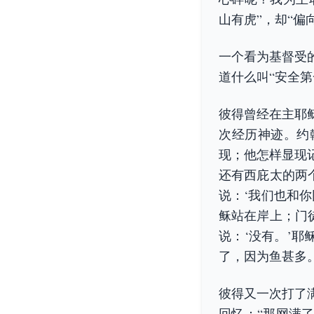
山有虎”，却“偏
一个看为基督受
道什么叫“安全第
彼得曾经在主耶
次经历神迹。约
现；他怎样显现
还有西庇太的两
说：‘我们也和
稣站在岸上；门
说：‘没有。’
了，因为鱼甚多。
彼得又一次打了
回忆：“那网满