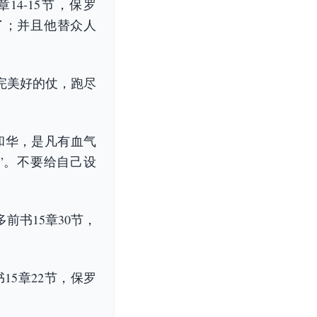
4-15节，保罗
了；并且他替众人
完美好的仗，跑尽
耶和华，是凡有血气
”。不要给自己设
书15章30节，
5章22节，保罗