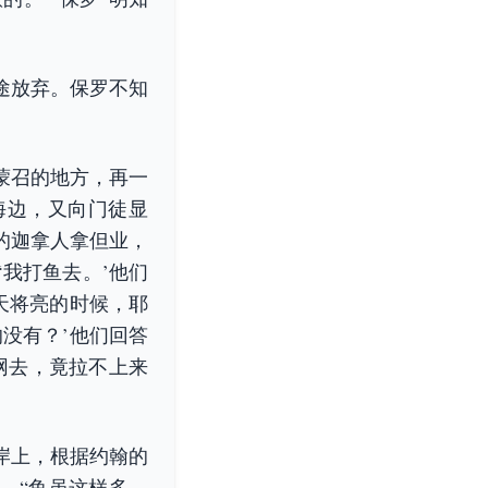
途放弃。保罗不知
蒙召的地方，再一
海边，又向门徒显
的迦拿人拿但业，
我打鱼去。’他们
天将亮的时候，耶
没有？’他们回答
网去，竟拉不上来
岸上，根据约翰的
，“鱼虽这样多，