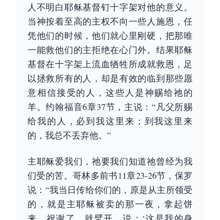
人不明白耶稣基督钉十字架对他的意义。
当神按着至高的主权不向一些人施恩，任
凭他们的时候，他们就心里刚硬，把那唯
一能救他们的主拒绝在心门外。结果耶稣
基督在十字架上流血牺牲所成就救恩，足
以拯救所有的人，却是有效的临到那些愿
意相信接受的人，这些人是神赐给祂的
羊。约翰福音6章37节，主说：“凡父所赐
给我的人，必到我这里来；到我这里来
的，我总不丢弃他。”
主耶稣爱我们，祂要我们知道祂曾经为我
们受的苦。哥林多前书11章23-26节，保罗
说：“我当日传给你们的，原是从主所领受
的，就是主耶稣被卖的那一夜，拿起饼
来，祝谢了，就擘开，说：‘这是我的身