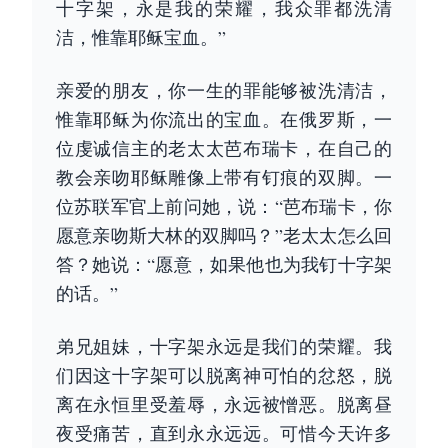
十字架，永是我的荣耀，我众罪都洗清
洁，惟靠耶稣宝血。”
亲爱的朋友，你一生的罪能够被洗清洁，
惟靠耶稣为你流出的宝血。在俄罗斯，一
位虔诚信主的老太太芭布瑞卡，在自己的
教会亲吻耶稣雕像上带有钉痕的双脚。一
位苏联军官上前问她，说：“芭布瑞卡，你
愿意亲吻斯大林的双脚吗？”老太太怎么回
答？她说：“愿意，如果他也为我钉十字架
的话。”
弟兄姐妹，十字架永远是我们的荣耀。我
们因这十字架可以脱离神可怕的忿怒，脱
离在永恒里受羞辱，永远被憎恶。脱离昼
夜受痛苦，直到永永远远。可惜今天许多