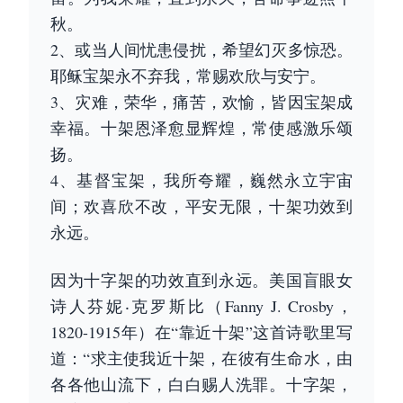
秋。
2、或当人间忧患侵扰，希望幻灭多惊恐。
耶稣宝架永不弃我，常赐欢欣与安宁。
3、灾难，荣华，痛苦，欢愉，皆因宝架成
幸福。十架恩泽愈显辉煌，常使感激乐颂
扬。
4、基督宝架，我所夸耀，巍然永立宇宙
间；欢喜欣不改，平安无限，十架功效到
永远。
因为十字架的功效直到永远。美国盲眼女
诗人芬妮‧克罗斯比（Fanny J. Crosby，
1820-1915年）在“靠近十架”这首诗歌里写
道：“求主使我近十架，在彼有生命水，由
各各他山流下，白白赐人洗罪。十字架，