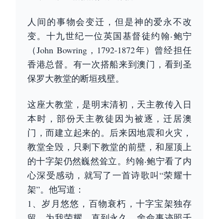
人间的事物会变迁，但是神的爱永不改
变。十九世纪一位英国基督徒约翰‧鲍宁
（John Bowring，1792-1872年）曾经担任
香港总督。有一次搭船来到澳门，看到圣
保罗大教堂的断垣残壁。
这座大教堂，是明末清初，天主教传入日
本时，部份天主教徒因为被逐，迁居澳
门，而建立起来的。后来因地震和火灾，
教堂全毁，只剩下教堂的前壁，和屋顶上
的十字架仍然巍然耸立。约翰‧鲍宁看了内
心深受感动，就写了一首诗歌叫“荣耀十
架”。他写道：
1、岁月悠悠，百物衰朽，十字宝架独存
留。为我荣耀，直到永久，舍命事迹照千