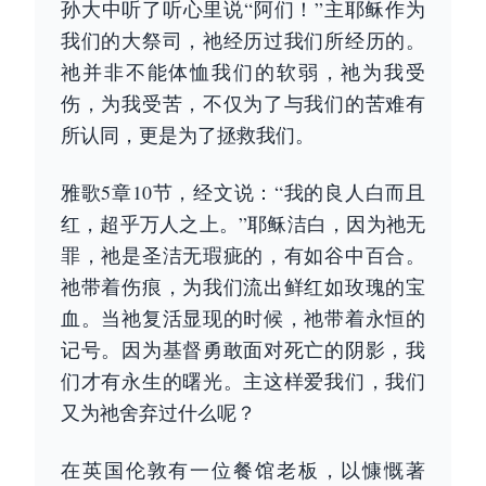
孙大中听了听心里说“阿们！”主耶稣作为
我们的大祭司，祂经历过我们所经历的。
祂并非不能体恤我们的软弱，祂为我受
伤，为我受苦，不仅为了与我们的苦难有
所认同，更是为了拯救我们。
雅歌5章10节，经文说：“我的良人白而且
红，超乎万人之上。”耶稣洁白，因为祂无
罪，祂是圣洁无瑕疵的，有如谷中百合。
祂带着伤痕，为我们流出鲜红如玫瑰的宝
血。当祂复活显现的时候，祂带着永恒的
记号。因为基督勇敢面对死亡的阴影，我
们才有永生的曙光。主这样爱我们，我们
又为祂舍弃过什么呢？
在英国伦敦有一位餐馆老板，以慷慨著