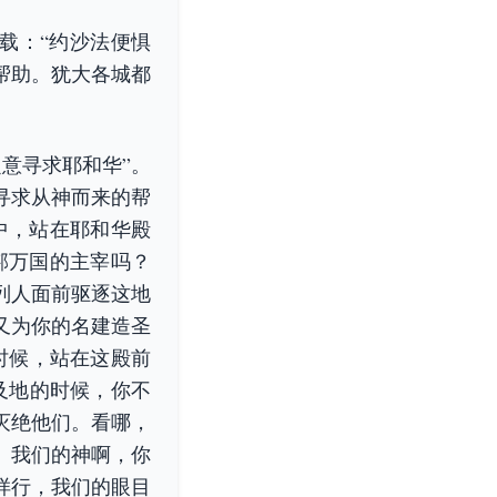
记载：“约沙法便惧
帮助。犹大各城都
意寻求耶和华”。
寻求从神而来的帮
会中，站在耶和华殿
邦万国的主宰吗？
列人面前驱逐这地
又为你的名建造圣
时候，站在这殿前
及地的时候，你不
灭绝他们。看哪，
。我们的神啊，你
样行，我们的眼目