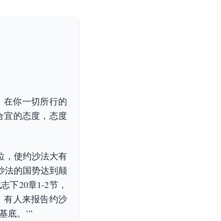
，在你一切所行的
合宜的态度，态度
位，使约沙法大有
沙法的国势达到颠
20章1-2节，
。有人来报告约沙
底。’”