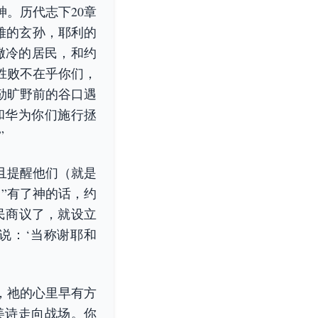
。历代志下20章
探雅的玄孙，耶利的
撒冷的居民，和约
胜败不在乎你们，
勒旷野前的谷口遇
和华为你们施行拯
”
且提醒他们（就是
”有了神的话，约
民商议了，就设立
说：‘当称谢耶和
，祂的心里早有方
美诗走向战场。你