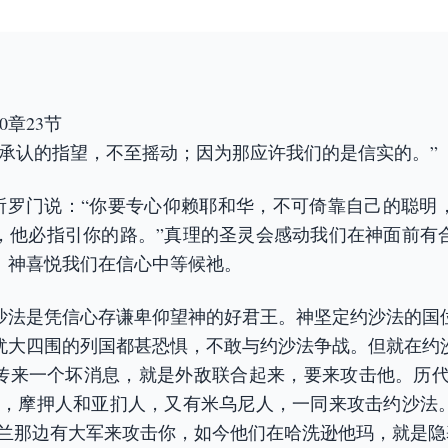
0章23节
所承认的指望，不至摇动；因为那应许我们的是信实的。”
节，所罗门说：“你要专心仰赖耶和华，不可倚靠自己的聪明
，他必指引你的路。”真理的圣灵会感动我们在神面前有
。神喜悦我们在信心中等候祂。
沙法是凭信心存谦卑仰望神的好君王。神坚定约沙法的国
犹大四围的列国都甚恐惧，不敢与约沙法争战。但就在约
传来一个坏消息，就是外敌联合起来，要来攻击他。历代志下
后，摩押人和亚扪人，又有米乌尼人，一同来攻击约沙法
亚兰那边有大军来攻击你，如今他们在哈洗逊他玛，就是隐基