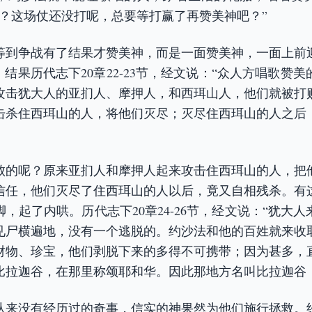
错？这场仗还没打呢，总要等打赢了再赞美神吧？”
等到争战有了结果才赞美神，而是一面赞美神，一面上前
。结果历代志下20章22-23节，经文说：“众人方唱歌赞
攻击犹大人的亚扪人、摩押人，和西珥山人，他们就被打
击杀住西珥山的人，将他们灭尽；灭尽住西珥山的人之后
败的呢？原来亚扪人和摩押人起来攻击住西珥山的人，把
信任，他们灭尽了住西珥山的人以后，竟又自相残杀。有
，起了内哄。历代志下20章24-26节，经文说：“犹大
见尸横遍地，没有一个逃脱的。约沙法和他的百姓就来收
财物、珍宝，他们剥脱下来的多得不可携带；因为甚多，
比拉迦谷，在那里称颂耶和华。因此那地方名叫比拉迦谷
从来没有经历过的奇事，信实的神果然为他们施行拯救。