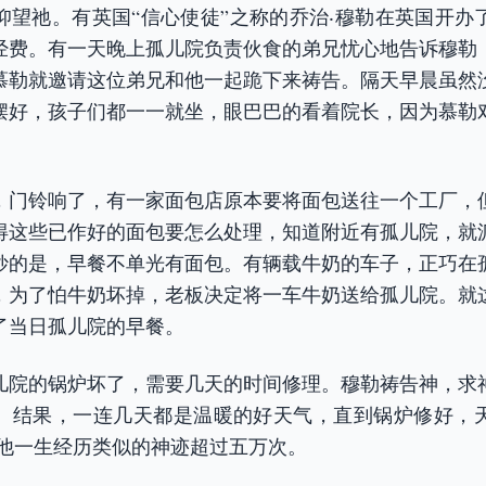
仰望祂。有英国“信心使徒”之称的乔治‧穆勒在英国开办
经费。有一天晚上孤儿院负责伙食的弟兄忧心地告诉穆勒
慕勒就邀请这位弟兄和他一起跪下来祷告。隔天早晨虽然
摆好，孩子们都一一就坐，眼巴巴的看着院长，因为慕勒
。
，门铃响了，有一家面包店原本要将面包送往一个工厂，
得这些已作好的面包要怎么处理，知道附近有孤儿院，就
妙的是，早餐不单光有面包。有辆载牛奶的车子，正巧在
，为了怕牛奶坏掉，老板决定将一车牛奶送给孤儿院。就
了当日孤儿院的早餐。
儿院的锅炉坏了，需要几天的时间修理。穆勒祷告神，求
。结果，一连几天都是温暖的好天气，直到锅炉修好，
，他一生经历类似的神迹超过五万次。