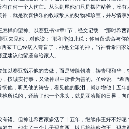
没有任何一个人伤亡。从头到尾他们只是摆阵站着，没有
美神，就是欢喜快乐的收取敌人的财物和珍宝，并尽情享
王怎样仰望神。以赛亚书38章1节，经文记载：“那时希西
赛亚去见他，对他说：‘耶和华如此说：你当留遗命与你
当希西家王已经病入膏盲了，神是全知的神，当神看希西家
赛亚建议他留遗命给家人。
先知以赛亚指示他的去做，而是转脸朝墙，祷告耶和华，
心，按诚实行事，又做神眼中所看为善的。圣经说：“希西
怜悯他，听见他的祷告，看见他的眼泪，就加增他十五年
就祂所说的，还给了他一个兆头，就是亚哈斯的日晷，向
没有错。但神让希西家多活了十五年，继续作王好不好呢
年岁中，他生了一个儿子玛拿西，以后接续他作王。玛拿