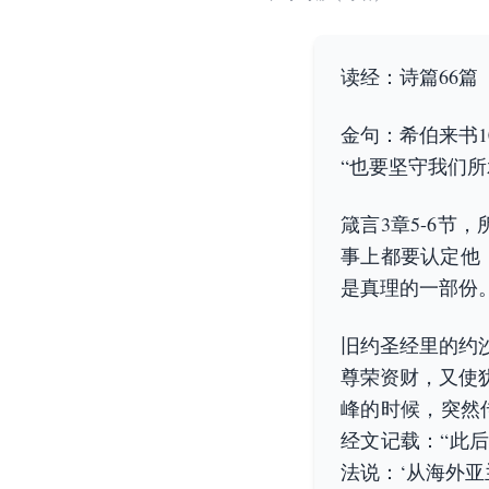
读经：诗篇66篇
金句：希伯来书1
“也要坚守我们
箴言3章5-6
事上都要认定他
是真理的一部份
旧约圣经里的约
尊荣资财，又使
峰的时候，突然
经文记载：“此
法说：‘从海外