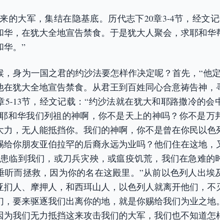
来的大军，集结在隐基底。历代志下20章3-4节，经文
和华，在犹大全地宣告禁食。于是犹大人聚会，求耶和华
和华。”
候，身为一国之君的约沙法要怎样作决定呢？首先，“他定
他在犹大全地宣告禁食。从君王到百姓同心合意祷告神，
章5-13节，经文记载：“约沙法就在犹大和耶路撒冷的
‘耶和华我们列祖的神啊，你不是天上的神吗？你不是万
大力，无人能抵挡你。我们的神啊，你不是曾在你民以色
赐给你朋友亚伯拉罕的后裔永远为业吗？他们住在这地，
祸患临到我们，或刀兵灾殃，或瘟疫饥荒，我们在急难的
垂听而拯救，因为你的名在这殿里。”从前以色列人出埃
亚扪人、摩押人，和西珥山人，以色列人就离开他们，不
们，要来驱逐我们出离你的地，就是你赐给我们为业之地
因为我们无力抵挡这来攻击我们的大军，我们也不知道怎