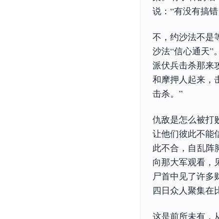
说：“有没有搞
不，约沙法不是
沙法“信心通天”
派伏兵击杀那来
和摩押人起来，
击杀。”
仇敌是怎么被打
让他们彼此不能
此不合，自乱阵脚
向那大军观看，
尸首中见了许多
四日众人聚集在
这是前所未有，