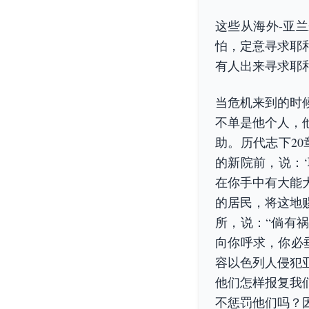
这些从海外-亚兰
怕，定意寻求耶
有人出来寻求耶
当危机来到的时
不单是他个人，
助。历代志下20
的新院前，说：
在你手中有大能
的居民，将这地
所，说：“倘有
向你呼求，你必
容以色列人侵犯
他们怎样报复我
不惩罚他们吗？