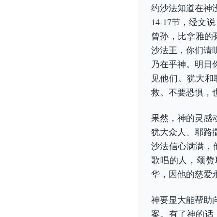
约沙法知道在神
14-17节，经
曾孙，比拿雅的
沙法王，你们请
乃在乎神。明日
见他们。犹大和
救。不要恐惧，
果然，神的灵感
犹大众人、耶路
沙法信心满满，
歌唱的人，颂赞
华，因他的慈爱永
神要显大能帮助
案。有了神的话