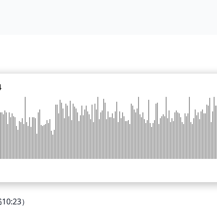
4
0:23）