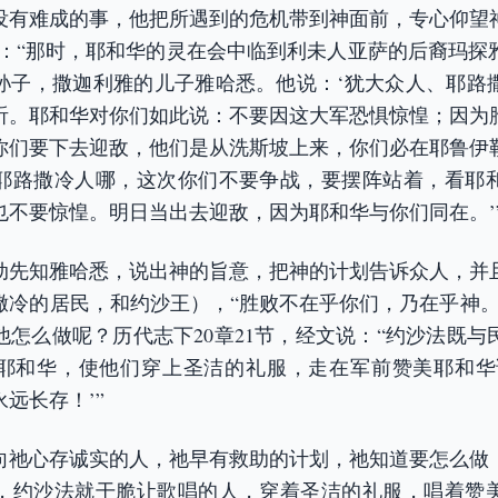
没有难成的事，他把所遇到的危机带到神面前，专心仰望神
文说：“那时，耶和华的灵在会中临到利未人亚萨的后裔玛
孙子，撒迦利雅的儿子雅哈悉。他说：‘犹大众人、耶路
听。耶和华对你们如此说：不要因这大军恐惧惊惶；因为
你们要下去迎敌，他们是从洗斯坡上来，你们必在耶鲁伊
耶路撒冷人哪，这次你们不要争战，要摆阵站着，看耶
也不要惊惶。明日当出去迎敌，因为耶和华与你们同在。’
动先知雅哈悉，说出神的旨意，把神的计划告诉众人，并
撒冷的居民，和约沙王），“胜败不在乎你们，乃在乎神。
他怎么做呢？历代志下20章21节，经文说：“约沙法既与
耶和华，使他们穿上圣洁的礼服，走在军前赞美耶和华
远长存！’”
向祂心存诚实的人，祂早有救助的计划，祂知道要怎么做
，约沙法就干脆让歌唱的人，穿着圣洁的礼服，唱着赞