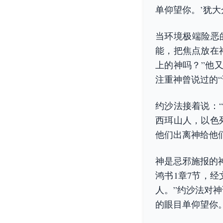
单仰望你。’犹
当环境极端险恶
能，把焦点放在
上的神吗？”他
注重神曾说过的
约沙法接着说：
西珥山人，以色
他们出离神给他
神是忌邪施报的
鸿书1章7节，
人。”约沙法对
的眼目单仰望你。