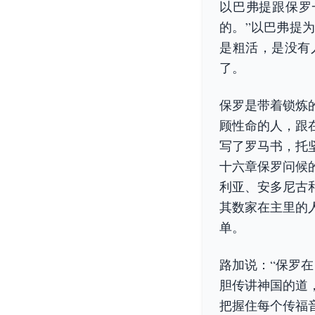
以巴弗提跟保罗
的。”以巴弗提
是粗活，是没有
了。
保罗是带着锁炼
顾性命的人，跟
写了罗马书，托
十六章保罗问候
利亚、安多尼古
其数家在主里的
单。
路加说：“保罗
胆传讲神国的道
把握住每个传福