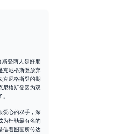
格斯登两人是好朋
是克尼格斯登放弃
负克尼格斯登的期
克尼格斯登因为双
了。
限爱心的双手，深
成为杜勒最有名的
是借着图画所传达