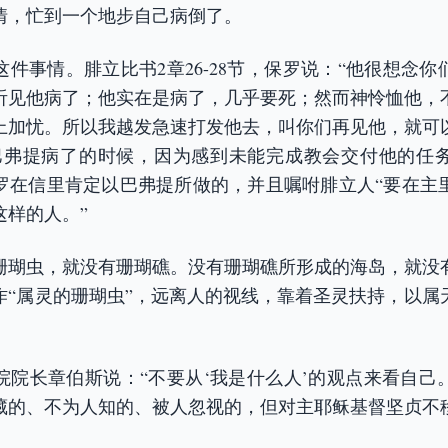
情，忙到一个地步自己病倒了。
件事情。腓立比书2章26-28节，保罗说：“他很想念
听见他病了；他实在是病了，几乎要死；然而神怜恤他，
上加忧。所以我越发急速打发他去，叫你们再见他，就可
巴弗提病了的时候，因为感到未能完成教会交付他的任
罗在信里肯定以巴弗提所做的，并且嘱咐腓立人“要在主
这样的人。”
珊瑚虫，就没有珊瑚礁。没有珊瑚礁所形成的海岛，就没
作“属灵的珊瑚虫”，远离人的视线，靠着圣灵扶持，以属
。
院院长章伯斯说：“不要从‘我是什么人’的观点来看自己
藏的、不为人知的、被人忽视的，但对主耶稣基督坚贞不