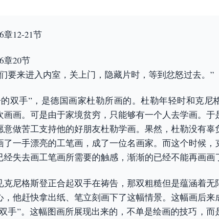
章12-21节
6章20节
你们要来进入内室，关上门，隐藏片时，等到忿怒过去。”
告的双手”，是德国画家杜勒所画的。杜勒年轻时和克尼
欢画画。可是由于家境贫穷，只能够有一个人去学画。于
愿意做苦工支持他的好朋友杜勒学画。果然，杜勒没有辜
画了一手漂亮的工笔画，成了一位名画家。而这个时候，
已经失去画工笔画所需要的触感，渐渐的已经不能再画画
见克尼格斯登正合起双手在祷告，那双粗糙但是蕴涵着无
心，他赶快拿出纸、笔立刻画下了这幅情景。这幅画后来
的双手”。这幅图画所展现出来的，不单是绘画的技巧，而