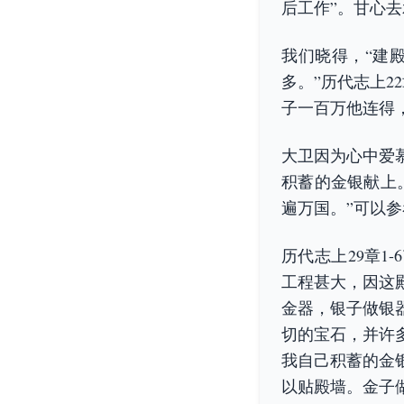
后工作”。甘心
我们晓得，“建
多。”历代志上2
子一百万他连得
大卫因为心中爱
积蓄的金银献上
遍万国。”可以参
历代志上29章1
工程甚大，因这
金器，银子做银
切的宝石，并许
我自己积蓄的金
以贴殿墙。金子