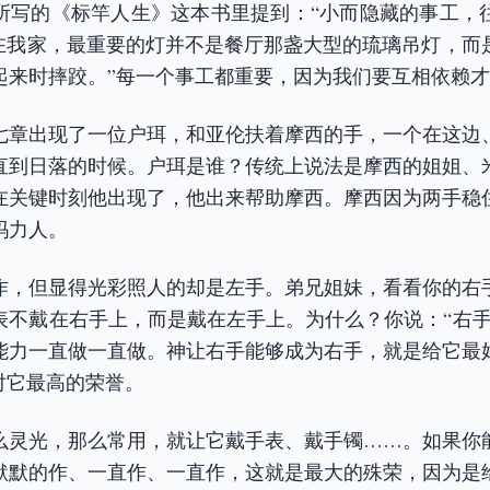
所写的《标竿人生》这本书里提到：“小而隐藏的事工，
“在我家，最重要的灯并不是餐厅那盏大型的琉璃吊灯，而
起来时摔跤。”每一个事工都重要，因为我们要互相依赖
七章出现了一位户珥，和亚伦扶着摩西的手，一个在这边
直到日落的时候。户珥是谁？传统上说法是摩西的姐姐、
在关键时刻他出现了，他出来帮助摩西。摩西因为两手稳
玛力人。
作，但显得光彩照人的却是左手。弟兄姐妹，看看你的右
表不戴在右手上，而是戴在左手上。为什么？你说：“右手
能力一直做一直做。神让右手能够成为右手，就是给它最
对它最高的荣誉。
么灵光，那么常用，就让它戴手表、戴手镯……。如果你
默默的作、一直作、一直作，这就是最大的殊荣，因为是