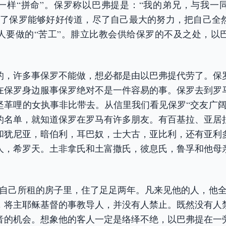
一样“拼命”。保罗称以巴弗提是：“我的弟兄，与我一
为了保罗能够好好传道，尽了自己最大的努力，把自己全
人要做的“苦工”。腓立比教会供给保罗的不及之处，以
的，许多事保罗不能做，想必都是由以巴弗提代劳了。保
在保罗身边服事保罗绝对不是一件容易的事。保罗去到罗
坚革哩的女执事非比带去。从信里我们看见保罗“交友广阔
的名单，就知道保罗在罗马有许多朋友。有百基拉、亚居
和犹尼亚，暗伯利，耳巴奴，士大古，亚比利，还有亚利
人，希罗天。土非拿氏和土富撒氏，彼息氏，鲁孚和他母
在自己所租的房子里，住了足足两年。凡来见他的人，他全
，将主耶稣基督的事教导人，并没有人禁止。既然没有人
音的机会。想象他的客人一定是络绎不绝，以巴弗提在一