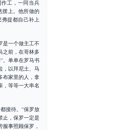
同作工，一同当兵
然摆上。他所做的
巴弗提都自己补上
罗是一个做主工不
马之前，在哥林多
”。单单在罗马书
拉，以拜尼土、马
多布家里的人，拿
亲，等等一大串名
都接待。”保罗放
禁止，保罗一定是
旁服事照顾保罗，