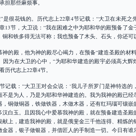
去承担那些麻烦事。
殿”是很花钱的。历代志上22章4节记载：“大卫在未死之
2章13节，大卫说：“我在困难之中为耶和华的殿预备了
，铜和铁多得无法可称；我也预备了木头、石头，你还可
慕神的殿，他为神的殿尽心竭力，在预备“建造圣殿的材料
。因为在大卫的心中，“为耶和华建造的殿宇必须高大辉
看历代志上22章4节。
-6节记载：“大卫王对会众说：‘我儿子所罗门是神特选
殿不是为人，乃是为耶和华神建造的。我为我神的殿已经
器，铜做铜器，铁做铁器，木做木器，还有红玛瑙可镶嵌
多汉白玉。且因我心中爱慕我神的殿，就在预备建造圣殿
银献上，建造我神的殿，就是俄斐金三千他连得、精炼的
做金器，银子做银器，并借匠人的手制造一切。今日有谁