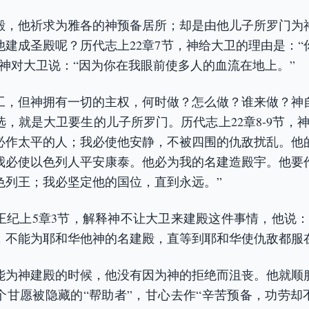
殿，他祈求为雅各的神预备居所；却是由他儿子所罗门为
他建成圣殿呢？历代志上22章7节，神给大卫的理由是：“
”神对大卫说：“因为你在我眼前使多人的血流在地上。”
工，但神拥有一切的主权，何时做？怎么做？谁来做？神
，就是大卫要生的儿子所罗门。历代志上22章8-9节，
必作太平的人；我必使他安静，不被四围的仇敌扰乱。他
我必使以色列人平安康泰。他必为我的名建造殿宇。他要
色列王；我必坚定他的国位，直到永远。”
王纪上5章3节，解释神不让大卫来建殿这件事情，他说：
，不能为耶和华他神的名建殿，直等到耶和华使仇敌都服
能为神建殿的时候，他没有因为神的拒绝而沮丧。他就顺
个甘愿被隐藏的“帮助者”，甘心去作“辛苦预备，功劳却不