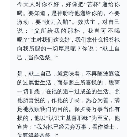
今天人对你不好，好像把“苦杯”递给你
喝。要知道，是神吩咐他递给你的。不要
激动，要“收刀入鞘”。效法主，对自己
说：“父所给我的那杯，我岂可不喝
呢？”主对我们这么好，我们拿什么报答祂
向我所赐的一切厚恩呢？你说：“献上自
己，当作活祭。”
是，献上自己，就意味着，不再随波逐流
的过属世生活，而是照主所喜悦的，脱离
一切罪恶，在祂的道中过成圣的生活。照
祂所喜悦的，作祂的子民，热心为善，满
足祂救赎我们的目的。保罗将万事当作有
损的，他以“认识主基督耶稣”为至宝。他
宣告：“我为祂已经丢弃万事，看作粪土，
为要得着基督。”