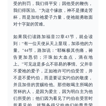
受的刑罚，我们得平安；因他受的鞭伤，
我们得医治。”为这个缘故，神不是挪走苦
杯，而是加给祂爱子力量，使祂能勇敢面
对十字架的苦难。
如果我们读路加福音22章43节，就会读
到：“有一位天使从天上显现，加添他的力
量。”44节，路加说：“耶稣极其伤痛，祷
告更加恳切；汗珠如大血点，滴在地
上。”可见这是多么不容易的事情。父并非
不爱祂的爱子，正如祂许可约伯受苦，并
不是不爱约伯，而是要证实约伯的敬虔，
并且加倍的赏赐给他。那些敢喝主所喝的
苦杯的人，是因为爱主，因为明白主为他
们所受的；他们因为看见了约伯在受苦时
所看见的，就预备得父给他们的尊贵荣