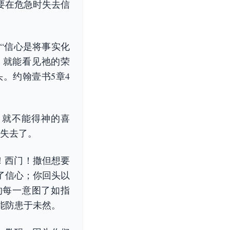
要在危急时失去信
“信心是将事实化
，就能看见祂的荣
。约翰壹书5章4
，就不能得神的喜
着失去了。
门！西门！撒但想要
了信心；你回头以
的每一意图了如指
能防患于未然。