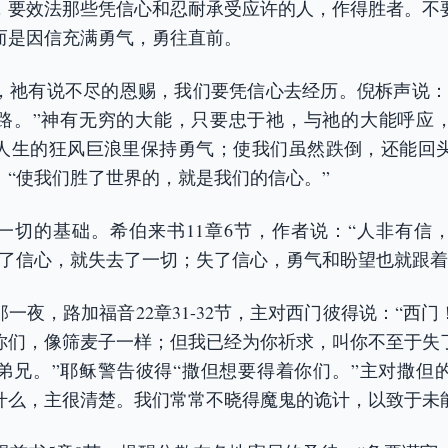
，要效法那些凭信心和忍耐承受应许的人，作得胜者。不
而是因信充满勇气，勇往直前。
，祂有说不尽的恩赐，我们要凭信心去经历。倪柝声说：
路。”神有无穷的大能，只要忠于祂，与祂的大能呼应
人生的狂风巨浪里保持勇气；使我们虽然跌倒，还能回头
：“使我们胜了世界的，就是我们的信心。”
是一切的基础。希伯来书11章6节，作者说：“人非有信
失了信心，就失去了一切；失了信心，勇气和盼望也就跟
一夜，路加福音22章31-32节，主对西门彼得说：“西
你们，像筛麦子一样；但我已经为你祈求，叫你不至于失
弟兄。”耶稣警告彼得“撒但想要得着你们。”主对撒但
什么，主很清楚。我们常常不晓得魔鬼的诡计，以致于未