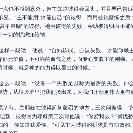
一点也不感到意外，但主知道彼得会回头，并且早已告诉
弟兄。”主不能用“倚靠自己”的彼得，而用被祂磨练之后“
用谦卑束腰”的彼得。祂用彼得的失败，帮助彼得明白不能
将一切的忧虑卸给祂。
这样一段话，他说：“自知软弱、自认失败，才能仰赖
弃那无价值，不可靠的血气之勇，而专心支取主的刚强。
的时候，就是神的能力得以显出的时候。”
这么一段话：“没有一个失败足以称为最后的失败。神
局势，从垃圾堆里把我们捡出来，为我们开创更伟大更有
呢？有。主耶稣在彼得起初蒙召的地方，三次问彼得：“
翰记载，彼得因为耶稣第三次对他说：“你爱我么？”就忧愁
知的，你知道我爱你。”可见主为彼得的祈求是有功效的