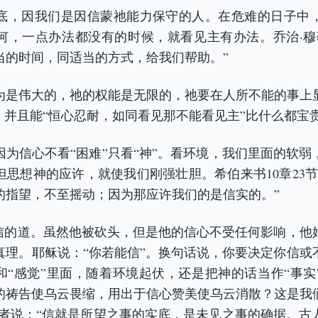
底，因我们是因信蒙祂能力保守的人。在危难的日子中
何，一点办法都没有的时候，就看见主有办法。乔治‧穆
当的时间，同适当的方式，给我们帮助。”
为是伟大的，祂的权能是无限的，祂要在人所不能的事上
，并且能“恒心忍耐，如同看见那不能看见主”比什么都宝
因为信心不看“困难”只看“神”。看环境，我们里面的软弱
但思想神的应许，就使我们刚强壮胆。希伯来书10章23节
的指望，不至摇动；因为那应许我们的是信实的。”
所信的道。虽然他被砍头，但是他的信心不受任何影响，他
真理。耶稣说：“你若能信”。换句话说，你要决定你信或
”和“感觉”里面，随着环境起伏，还是把神的话当作“事实
的祷告使乌云畏缩，用出于信心赞美使乌云消散？这是我
，作者说：“信就是所望之事的实底，是未见之事的确据。