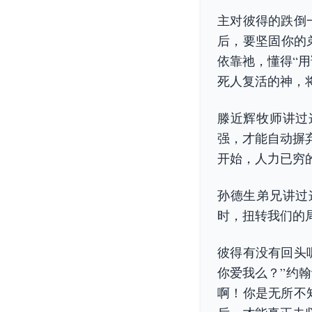
主对彼得的跌倒
后，要坚固你的
依靠祂，懂得“
死人复活的神，
滕近辉牧师讲过
强，才能自动摒
开始，人力已穷
孙德生弟兄讲过
时，扭转我们的
彼得有没有回头
你爱我么？”约
啊！你是无所不