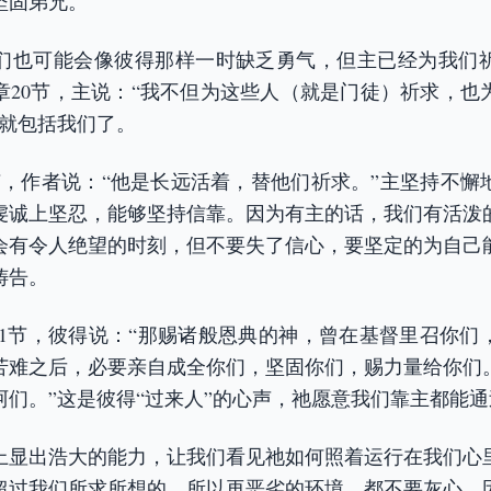
坚固弟兄。
们也可能会像彼得那样一时缺乏勇气，但主已经为我们
7章20节，主说：“我不但为这些人（就是门徒）祈求，也
”就包括我们了。
5节，作者说：“他是长远活着，替他们祈求。”主坚持不懈
虔诚上坚忍，能够坚持信靠。因为有主的话，我们有活泼
会有令人绝望的时刻，但不要失了信心，要坚定的为自己
祷告。
-11节，彼得说：“那赐诸般恩典的神，曾在基督里召你
苦难之后，必要亲自成全你们，坚固你们，赐力量给你们
阿们。”这是彼得“过来人”的心声，祂愿意我们靠主都能
上显出浩大的能力，让我们看见祂如何照着运行在我们心
超过我们所求所想的。所以再恶劣的环境，都不要灰心，