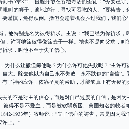
得前书5章8节，提醒分散在各地寄居的圣徒：“务要谨守
同吼叫的狮子，遍地游行，寻找可吞吃的人。”要祷告，
，要谨慎，免得跌倒。撒但会趁着机会胜过我们，我们心
弱，祂特别提名为彼得祈求。主说：“我已经为你祈求，
撒但，许可牠筛彼得像筛麦子一样。祂也不是向父求，叫
得祈求，叫他不至于失了信心。
得，为什么让撒但筛他呢？为什么许可他失败呢？”主许可
、自大。除去他以为自己永不失败，永不跌倒的“自信”。要
，有了神的应许，依靠圣灵的帮助，才能够真正有无畏的
失去的不是对主的信心，而是对自己过度的自信，是因为
彼得不是不爱主，而是被软弱所困。美国知名的牧者帕克斯
hurst，1842-1933年）牧师说：“失了信心的祷告，常是
应许上。”