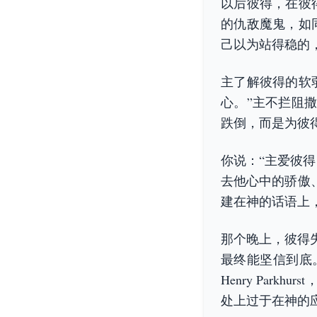
以后彼得，在彼
的仇敌魔鬼，如
己以为站得稳的
主了解彼得的软
心。”主不拦阻
跌倒，而是为彼
你说：“主爱彼
去他心中的骄傲
建在神的话语上
那个晚上，彼得
最终能坚信到底。
Henry Park
处上过于在神的