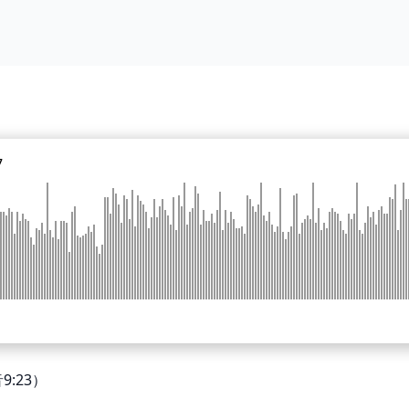
7
:23）