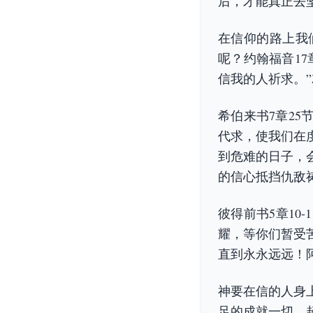
后，才能真正去
在信仰的路上我
呢？约翰福音1
信我的人祈求。
希伯来书7章2
代求，使我们在
到危难的日子，
的信心抵挡仇敌
彼得前书5章10
耀，等你们暂受
直到永永远远！
神要在信的人身
足的成就一切，