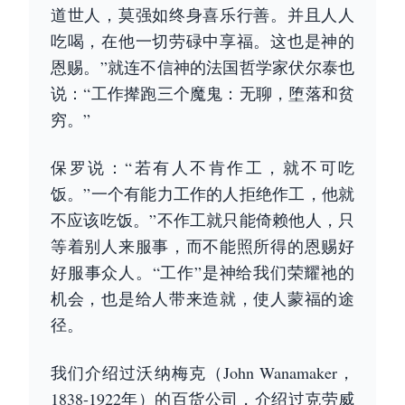
道世人，莫强如终身喜乐行善。并且人人
吃喝，在他一切劳碌中享福。这也是神的
恩赐。”就连不信神的法国哲学家伏尔泰也
说：“工作撵跑三个魔鬼：无聊，堕落和贫
穷。”
保罗说：“若有人不肯作工，就不可吃
饭。”一个有能力工作的人拒绝作工，他就
不应该吃饭。”不作工就只能倚赖他人，只
等着别人来服事，而不能照所得的恩赐好
好服事众人。“工作”是神给我们荣耀祂的
机会，也是给人带来造就，使人蒙福的途
径。
我们介绍过沃纳梅克（John Wanamaker，
1838-1922年）的百货公司，介绍过克劳威